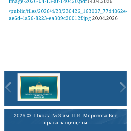
image-2026-04-13-at-140420.pdf
14.04.2026
/public/files/2026/4/23/230426_163007_77d4062e-
ae6d-4a56-8223-ea309c20012f.jpg
20.04.2026
2026 © Школа № 3 им. П.И. Морозова Все
права защищены