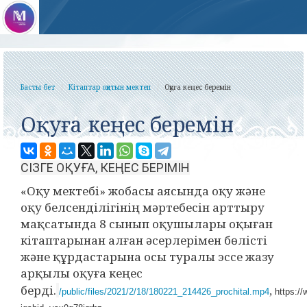
Басты бет
Кітаптар оқитын мектеп
Оқуға кеңес беремін
Оқуға кеңес беремін
СІЗГЕ ОҚУҒА, КЕҢЕС БЕРІМІН
«Оқу мектебі» жобасы аясында оқу және
оқу белсенділігінің мәртебесін арттыру
мақсатында 8 сынып оқушылары оқыған
кітаптарынан алған әсерлерімен бөлісті
және құрдастарына осы туралы эссе жазу
арқылы оқуға кеңес
берді.
,
/public/files/2021/2/18/180221_214426_prochital.mp4
https:/