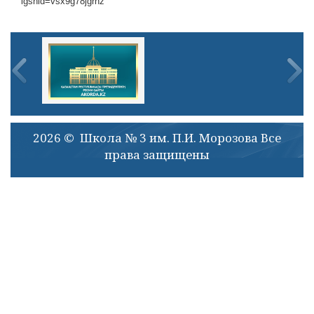
igshid=vsx9g78jgrhz
2026 © Школа № 3 им. П.И. Морозова Все
права защищены