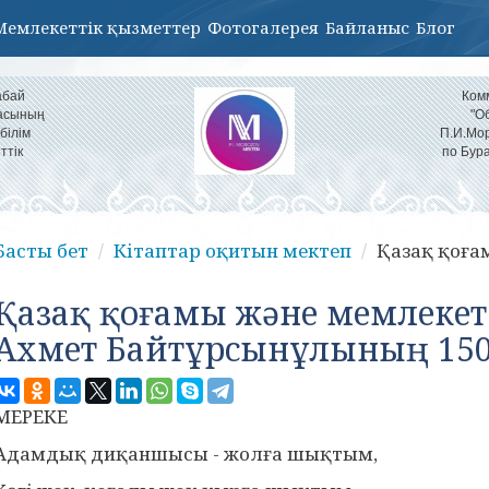
Мемлекеттік қызметтер
Фотогалерея
Байланыс
Блог
абай
Ком
ласының
"О
білім
П.И.Мор
ттік
по Бур
Басты бет
Кітаптар оқитын мектеп
Қазақ қоға
Қазақ қоғамы және мемлекет
Ахмет Байтұрсынұлының 15
МЕРЕКЕ
Адамдық диқаншысы - жолға шықтым,