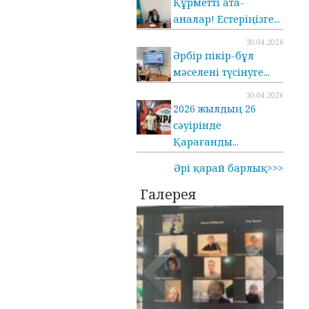
Құрметті ата-
аналар! Естеріңізге...
30.04.2026
Әрбір пікір-бұл
мәселені түсінуге...
30.04.2026
2026 жылдың 26
сәуірінде
Қарағанды...
Әрі қарай барлық>>>
Галерея