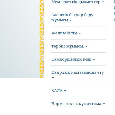
Мемлекеттік қызметтер
1
1
Кәсіптік бағдар беру
жұмысы
Жалпы білім
Тәрбие жұмысы.
Қамқоршылық кеңес
Кадрлық қамтамасыз ету
ҚАЛА
Нормативтік құжаттама