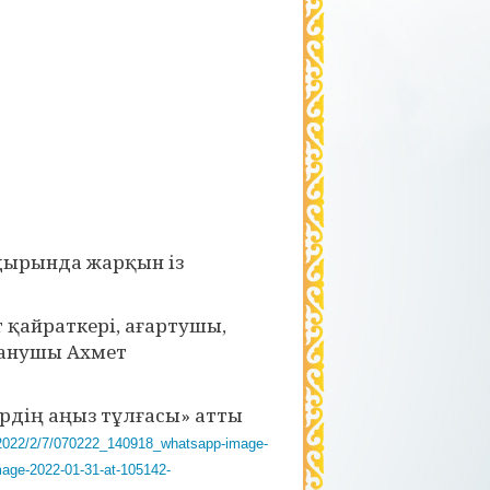
ғдырында жарқын із
 қайраткері, ағартушы,
ітанушы Ахмет
рдің аңыз тұлғасы» атты
s/2022/2/7/070222_140918_whatsapp-image-
mage-2022-01-31-at-105142-