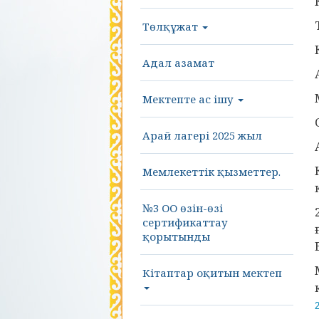
Төлқұжат
Адал азамат
Мектепте ас ішу
Арай лагері 2025 жыл
Мемлекеттік қызметтер.
№3 ОО өзін-өзі
сертификаттау
қорытынды
Кітаптар оқитын мектеп