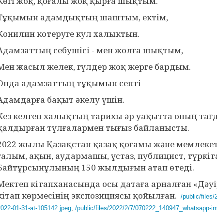
Көгі жоқ, қоғалы жоқ қырға шықтым.
Тұқымын адамдықтың шаштым, ектім,
Конилин котеруге кул халыктын.
Адамзаттың себушісі - мен жолға шықтым,
Мен жасыл желек, гүлдер жоқ жерге бардым.
Онда адамзаттың тұқымын септі
Адамдарға бақыт әкелу үшін.
Кез келген халықтың тарихы әр уақытта оның та
қалдырған тұлғалармен тығыз байланысты.
2022 жылы Қазақстан қазақ қоғамы және мемлекет
ғалым, ақын, аудармашы, ұстаз, публицист, түрк
Байтұрсынұлының 150 жылдығын атап өтеді.
Мектеп кітапханасында осы датаға арналған «Дәуі
кітап көрмесінің экспозициясы қойылған.
/public/file
2022-01-31-at-105142.jpeg
,
/public/files/2022/2/7/070222_140947_whatsapp-i