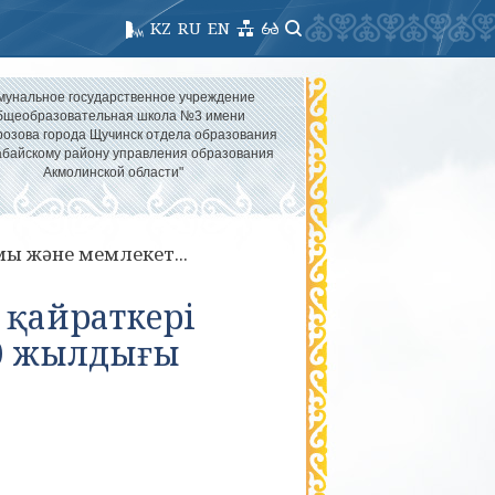
KZ
RU
EN
мунальное государственное учреждение
бщеобразовательная школа №3 имени
озова города Щучинск отдела образования
абайскому району управления образования
Акмолинской области"
мы және мемлекет...
 қайраткері
0 жылдығы