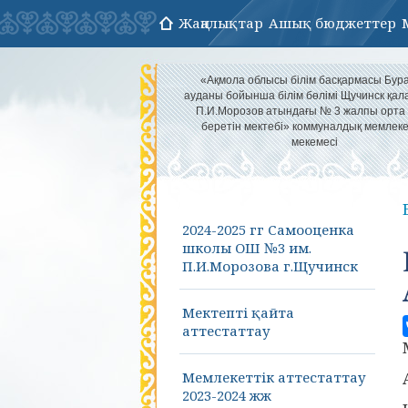
Жаңалықтар
Ашық бюджеттер
«Ақмола облысы білім басқармасы Бур
ауданы бойынша білім бөлімі Щучинск қа
П.И.Морозов атындағы № 3 жалпы орта 
беретін мектебі» коммуналдық мемлеке
мекемесі
2024-2025 гг Самооценка
школы ОШ №3 им.
П.И.Морозова г.Щучинск
Мектепті қайта
аттестаттау
Мемлекеттік аттестаттау
2023-2024 жж