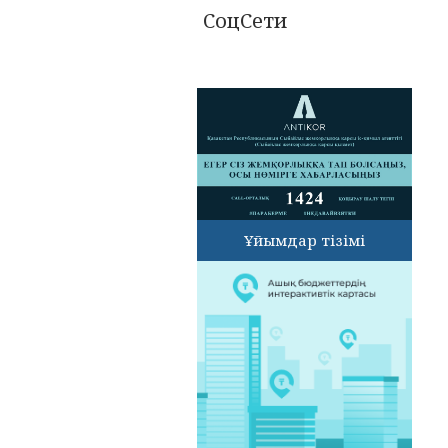
СоцСети
Ұйымдар тізімі