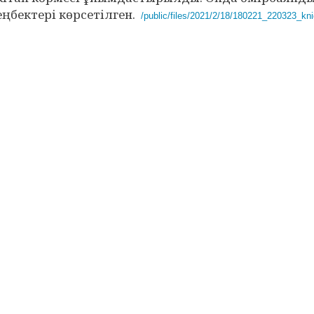
еңбектері көрсетілген.
/public/files/2021/2/18/180221_220323_kni