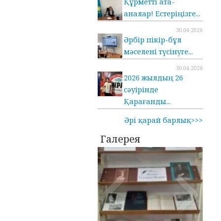
Құрметті ата-
аналар! Естеріңізге...
30.04.2026
Әрбір пікір-бұл
мәселені түсінуге...
30.04.2026
2026 жылдың 26
сәуірінде
Қарағанды...
Әрі қарай барлық>>>
Галерея