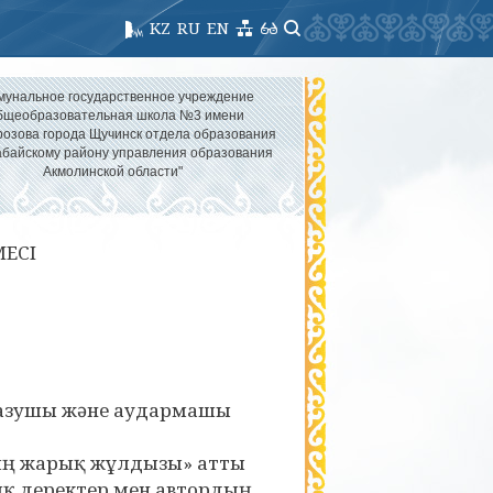
KZ
RU
EN
мунальное государственное учреждение
бщеобразовательная школа №3 имени
озова города Щучинск отдела образования
абайскому району управления образования
Акмолинской области"
МЕСІ
жазушы және аудармашы
тың жарық жұлдызы» атты
қ деректер мен автордың