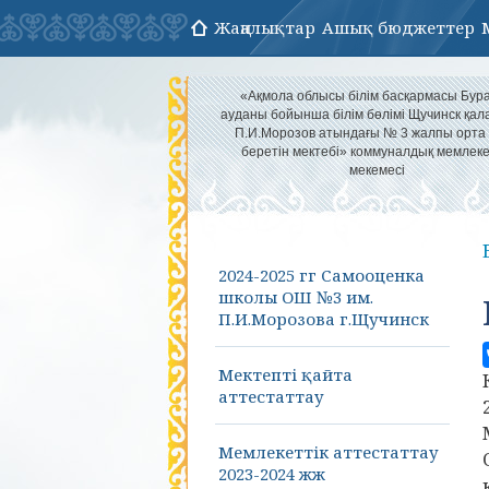
Жаңалықтар
Ашық бюджеттер
«Ақмола облысы білім басқармасы Бур
ауданы бойынша білім бөлімі Щучинск қа
П.И.Морозов атындағы № 3 жалпы орта 
беретін мектебі» коммуналдық мемлеке
мекемесі
2024-2025 гг Самооценка
школы ОШ №3 им.
П.И.Морозова г.Щучинск
Мектепті қайта
аттестаттау
Мемлекеттік аттестаттау
2023-2024 жж