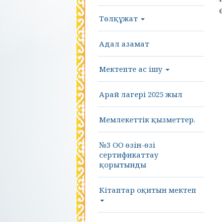
Төлқұжат
Адал азамат
Мектепте ас ішу
Арай лагері 2025 жыл
Мемлекеттік қызметтер.
№3 ОО өзін-өзі
сертификаттау
қорытынды
Кітаптар оқитын мектеп