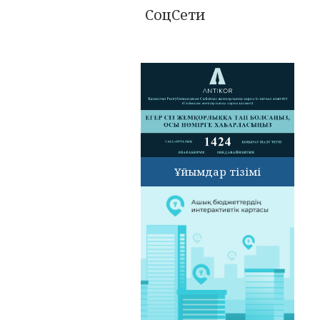
СоцСети
Ұйымдар тізімі