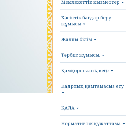
Мемлекеттік қызметтер
Кәсіптік бағдар беру
жұмысы
Жалпы білім
Тәрбие жұмысы.
Қамқоршылық кеңес
Кадрлық қамтамасыз ету
ҚАЛА
Нормативтік құжаттама