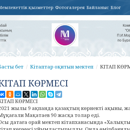
Мемлекеттік қызметтер
Фотогалерея
Байланыс
Блог
абай
Ком
ласының
"О
білім
П.И.Мор
ттік
по Бур
Басты бет
Кітаптар оқитын мектеп
КІТАП КӨР
КІТАП КӨРМЕСІ
КІТАП КӨРМЕСІ
2021 жылы 9 ақпанда қазақтың көрнекті ақыны, 
Мұқағали Мақатаев 90 жасқа толар еді.
Осы датаға орай мектеп кітапханасында «Халық
кітап көрмесі ұйымдастырылды. Онда өмірбаянды