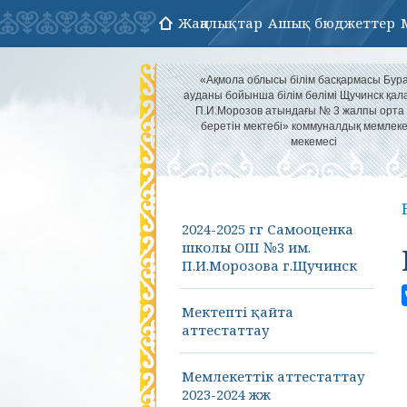
Жаңалықтар
Ашық бюджеттер
«Ақмола облысы білім басқармасы Бур
ауданы бойынша білім бөлімі Щучинск қа
П.И.Морозов атындағы № 3 жалпы орта 
беретін мектебі» коммуналдық мемлеке
мекемесі
2024-2025 гг Самооценка
школы ОШ №3 им.
П.И.Морозова г.Щучинск
Мектепті қайта
аттестаттау
Мемлекеттік аттестаттау
2023-2024 жж