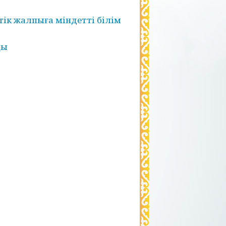
тік жалпыға міндетті білім
ңы