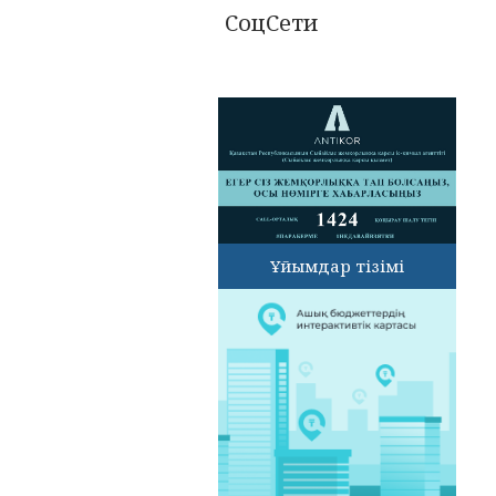
СоцСети
Ұйымдар тізімі