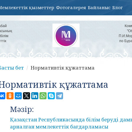
Мемлекеттік қызметтер
Фотогалерея
Байланыс
Блог
абай
Ком
ласының
"О
білім
П.И.Мор
ттік
по Бур
Басты бет
Нормативтік құжаттама
Нормативтік құжаттама
Мәзір:
Қазақстан Республикасында білім беруді да
арналған мемлекеттік бағдарламасы