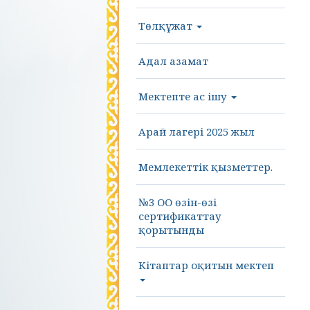
Төлқұжат
Адал азамат
Мектепте ас ішу
Арай лагері 2025 жыл
Мемлекеттік қызметтер.
№3 ОО өзін-өзі
сертификаттау
қорытынды
Кітаптар оқитын мектеп