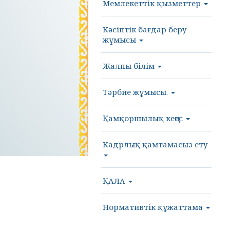
Мемлекеттік қызметтер
Кәсіптік бағдар беру
жұмысы
Жалпы білім
Тәрбие жұмысы.
Қамқоршылық кеңес
Кадрлық қамтамасыз ету
ҚАЛА
Нормативтік құжаттама