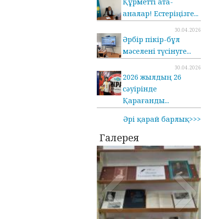
Құрметті ата-
аналар! Естеріңізге...
30.04.2026
Әрбір пікір-бұл
мәселені түсінуге...
30.04.2026
2026 жылдың 26
сәуірінде
Қарағанды...
Әрі қарай барлық>>>
Галерея