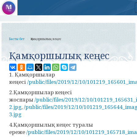
Басты бет
Қамқоршылық кеңес
Қамқоршылық кеңес
1. Қамқоршылар
кеңесі
/public/files/2019/12/10/101219_165601_im
2.Қамқоршылар кеңесі
жоспары
/public/files/2019/12/10/101219_165631
2.jpg
,
/public/files/2019/12/10/101219_165644_imag
3.jpg
4.Қамқоршылық кеңес туралы
ереже
/public/files/2019/12/10/101219_165718_ima