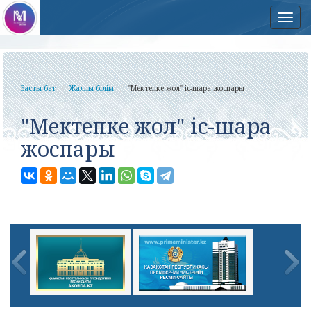
Нав
Басты бет
Жалпы білім
"Мектепке жол" іс-шара жоспары
"Мектепке жол" іс-шара
жоспары