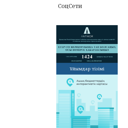
СоцСети
Ұйымдар тізімі