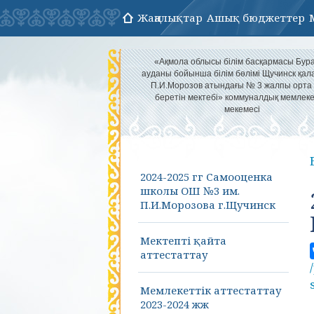
Жаңалықтар
Ашық бюджеттер
«Ақмола облысы білім басқармасы Бур
ауданы бойынша білім бөлімі Щучинск қа
П.И.Морозов атындағы № 3 жалпы орта 
беретін мектебі» коммуналдық мемлеке
мекемесі
2024-2025 гг Самооценка
школы ОШ №3 им.
П.И.Морозова г.Щучинск
Мектепті қайта
аттестаттау
Мемлекеттік аттестаттау
2023-2024 жж