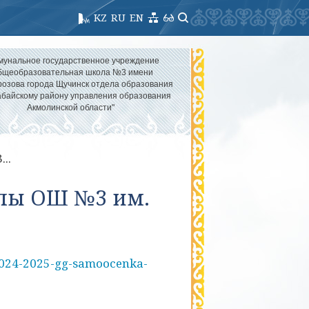
KZ
RU
EN
мунальное государственное учреждение
бщеобразовательная школа №3 имени
озова города Щучинск отдела образования
абайскому району управления образования
Акмолинской области"
..
олы ОШ №3 им.
2024-2025-gg-samoocenka-