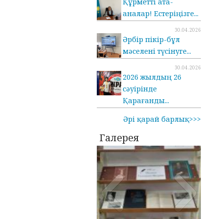
Құрметті ата-
аналар! Естеріңізге...
30.04.2026
Әрбір пікір-бұл
мәселені түсінуге...
30.04.2026
2026 жылдың 26
сәуірінде
Қарағанды...
Әрі қарай барлық>>>
Галерея