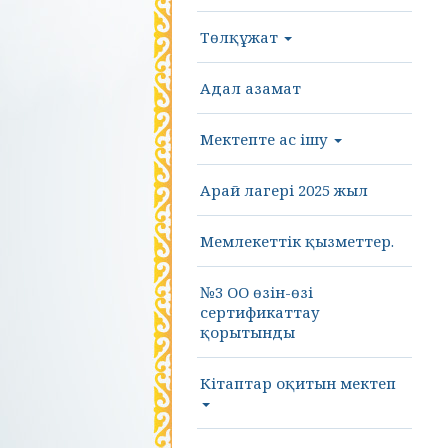
Төлқұжат
Адал азамат
Мектепте ас ішу
Арай лагері 2025 жыл
Мемлекеттік қызметтер.
№3 ОО өзін-өзі
сертификаттау
қорытынды
Кітаптар оқитын мектеп