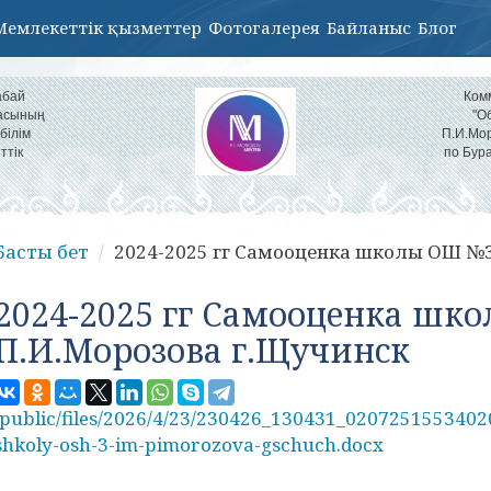
Мемлекеттік қызметтер
Фотогалерея
Байланыс
Блог
абай
Ком
ласының
"О
білім
П.И.Мор
ттік
по Бур
Басты бет
2024-2025 гг Самооценка школы ОШ №3.
2024-2025 гг Самооценка шк
П.И.Морозова г.Щучинск
/public/files/2026/4/23/230426_130431_020725155340
shkoly-osh-3-im-pimorozova-gschuch.docx