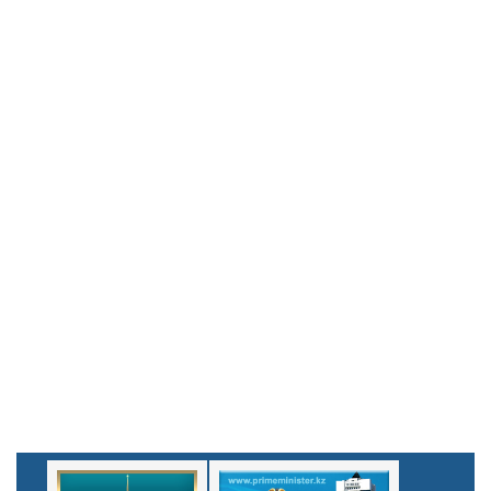
тілдік сабақ өткізілді. Қазақ тілі мұғалімі С. А. Шотпаев қазақ
жұмбақтарын, сондай-ақ дамытушы мультфильм дайындады.
Одан әрі балалар күш-қуатын қалпына келтіру үшін асханаға
барып, түскі астан кейін "ҚР Мемлекеттік
рәміздері"тақырыбында викторина мен суреттер байқауына
қатысты.н, 5 маусымда "Арай" мектеп жанындағы лагерь
жұмыс істей бастады. Бірінші күн-Танысу күні. Балалар
танысып, достасып, таңертең жаттығу кезінде бірге созылды.
Дәмді таңғы астан кейін балалар тәрбиешілермен бірге
саябақтағы ойын алаңына барды, онда олар қатты шаршады...
Мектепке оралғаннан кейін тілдік сабақ өткізілді. Қазақ тілі
мұғалімі С. А. Шотпаев қазақ жұмбақтарын, сондай-ақ
дамытушы мультфильм дайындады. Одан әрі балалар күш-
қуатын қалпына келтіру үшін асханаға барып, түскі астан кейін
"ҚР Мемлекеттік рәміздері"тақырыбында викторина мен
суреттер байқауына қатысты.