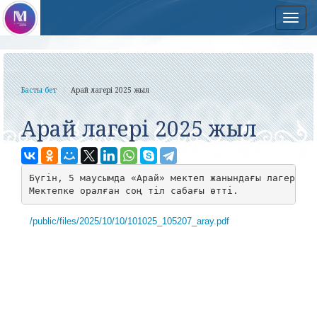
Нав
Басты бет
Арай лагері 2025 жыл
Арай лагері 2025 жыл
Бүгін, 5 маусымда «Арай» мектеп жанындағы лагерь аш
Мектепке оралған соң тіл сабағы өтті.
/public/files/2025/10/10/101025_105207_aray.pdf
БүгіБүгін, 5
маусымда "Арай" мектеп жанындағы лагерь жұмыс істей
бастады. Бірінші күн-Танысу күні. Балалар танысып, достасып,
таңертең жаттығу кезінде бірге созылды. Дәмді таңғы астан
кейін балалар тәрбиешілермен бірге саябақтағы ойын алаңына
барды, онда олар қатты шаршады... Мектепке оралғаннан кейін