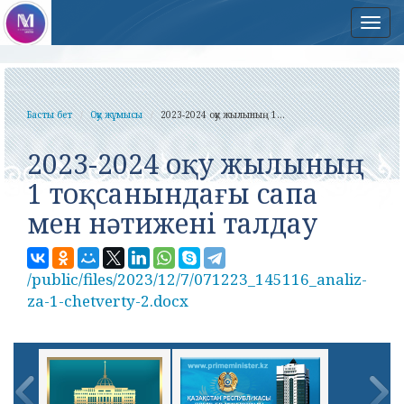
Нав
Басты бет
Оқу жұмысы
2023-2024 оқу жылының 1...
2023-2024 оқу жылының
1 тоқсанындағы сапа
мен нәтижені талдау
/public/files/2023/12/7/071223_145116_analiz-
za-1-chetverty-2.docx