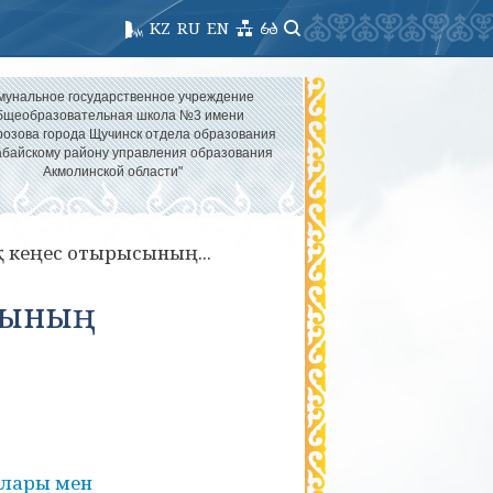
KZ
RU
EN
мунальное государственное учреждение
бщеобразовательная школа №3 имени
озова города Щучинск отдела образования
абайскому району управления образования
Акмолинской области"
кеңес отырысының...
сының
ылары мен