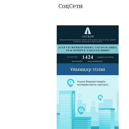
СоцСети
Ұйымдар тізімі