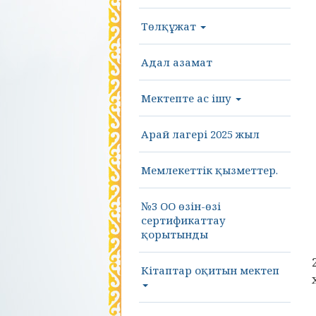
Төлқұжат
Адал азамат
Мектепте ас ішу
Арай лагері 2025 жыл
Мемлекеттік қызметтер.
№3 ОО өзін-өзі
сертификаттау
қорытынды
Кітаптар оқитын мектеп