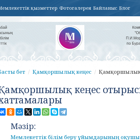
Мемлекеттік қызметтер
Фотогалерея
Байланыс
Блог
абай
Ком
ласының
"О
білім
П.И.Мор
ттік
по Бур
Басты бет
Қамқоршылық кеңес
Қамқоршылық 
Қамқоршылық кеңес отыры
хаттамалары
Мәзір:
Мемлекеттік білім беру ұйымдарының оқуш