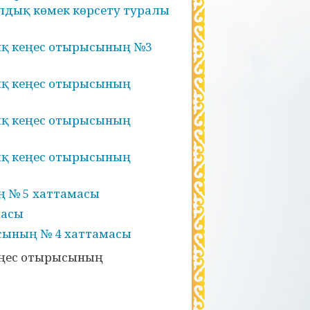
лдық көмек көрсету туралы
ық кеңес отырысының №3
ық кеңес отырысының
ық кеңес отырысының
ық кеңес отырысының
ң № 5 хаттамасы
масы
сының № 4 хаттамасы
еңес отырысының