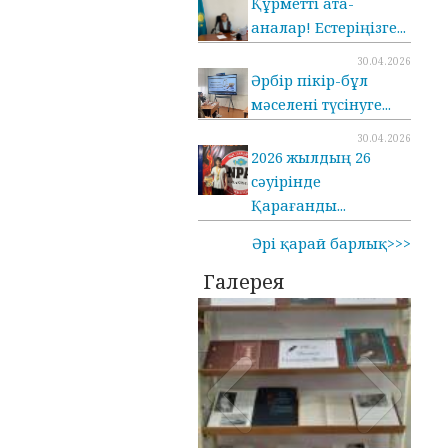
Құрметті ата-
аналар! Естеріңізге...
30.04.2026
Әрбір пікір-бұл
мәселені түсінуге...
30.04.2026
2026 жылдың 26
сәуірінде
Қарағанды...
Әрі қарай барлық>>>
Галерея