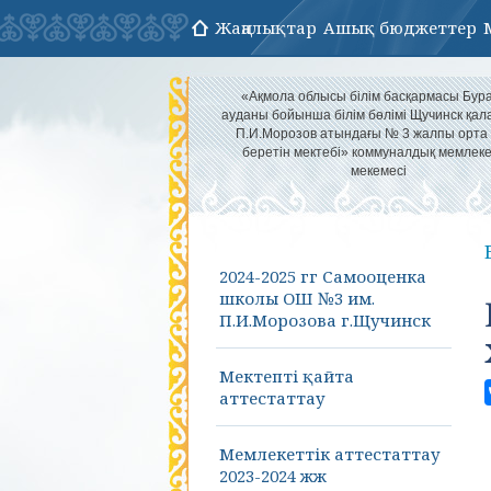
Жаңалықтар
Ашық бюджеттер
«Ақмола облысы білім басқармасы Бур
ауданы бойынша білім бөлімі Щучинск қа
П.И.Морозов атындағы № 3 жалпы орта 
беретін мектебі» коммуналдық мемлеке
мекемесі
2024-2025 гг Самооценка
школы ОШ №3 им.
П.И.Морозова г.Щучинск
Мектепті қайта
аттестаттау
Мемлекеттік аттестаттау
2023-2024 жж