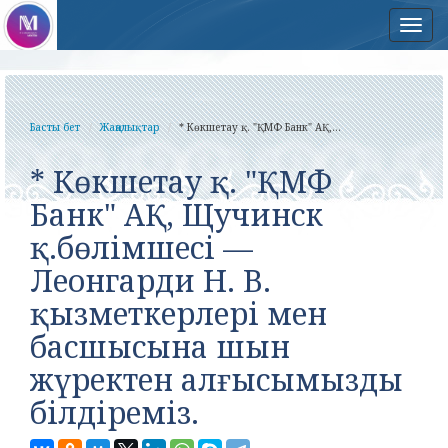
Нав
Басты бет
Жаңалықтар
* Көкшетау қ. "ҚМФ Банк" АҚ,...
* Көкшетау қ. "ҚМФ
Банк" АҚ, Щучинск
қ.бөлімшесі —
Леонгарди Н. В.
қызметкерлері мен
басшысына шын
жүректен алғысымызды
білдіреміз.