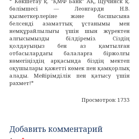
* Көкшетау қ. "ҚМФ Банк" АҚ, Щучинск қ.
бөлімшесі — Леонгарди Н.В.
қызметкерлеріне және басшысына
белсенді азаматтық ұстанымы мен
немқұрайлылығы үшін шын жүректен
алғысымызды білдіреміз. Сіздің
қолдауыңыз бен аз қамтылған
отбасылардағы балаларға біржолғы
көмегіңіздің арқасында біздің мектеп
оқушылары қажетті көмек пен қамқорлық
алады. Мейірімділік пен қатысу үшін
рахмет!*
Просмотров: 1733
Добавить комментарий